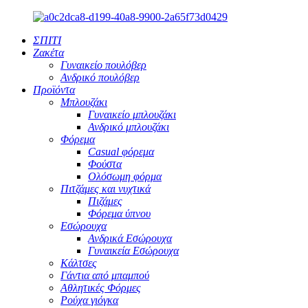
ΣΠΙΤΙ
Ζακέτα
Γυναικείο πουλόβερ
Ανδρικό πουλόβερ
Προϊόντα
Μπλουζάκι
Γυναικείο μπλουζάκι
Ανδρικό μπλουζάκι
Φόρεμα
Casual φόρεμα
Φούστα
Ολόσωμη φόρμα
Πιτζάμες και νυχτικά
Πιζάμες
Φόρεμα ύπνου
Εσώρουχα
Ανδρικά Εσώρουχα
Γυναικεία Εσώρουχα
Κάλτσες
Γάντια από μπαμπού
Αθλητικές Φόρμες
Ρούχα γιόγκα