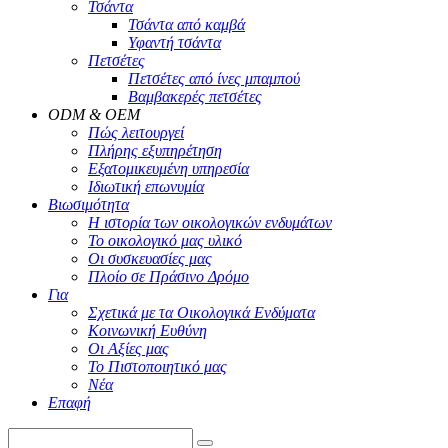
Τσάντα
Τσάντα από καμβά
Υφαντή τσάντα
Πετσέτες
Πετσέτες από ίνες μπαμπού
Βαμβακερές πετσέτες
ODM & OEM
Πώς λειτουργεί
Πλήρης εξυπηρέτηση
Εξατομικευμένη υπηρεσία
Ιδιωτική επωνυμία
Βιωσιμότητα
Η ιστορία των οικολογικών ενδυμάτων
Το οικολογικό μας υλικό
Οι συσκευασίες μας
Πλοίο σε Πράσινο Δρόμο
Για
Σχετικά με τα Οικολογικά Ενδύματα
Κοινωνική Ευθύνη
Οι Αξίες μας
Το Πιστοποιητικό μας
Νέα
Επαφή