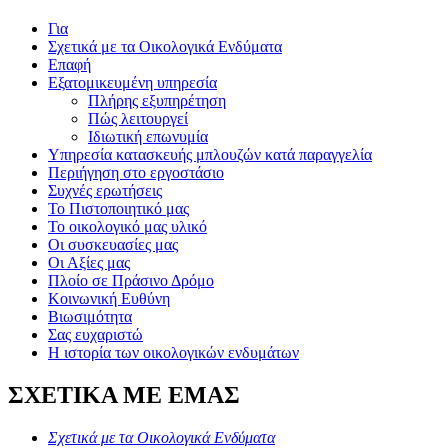
Για
Σχετικά με τα Οικολογικά Ενδύματα
Επαφή
Εξατομικευμένη υπηρεσία
Πλήρης εξυπηρέτηση
Πώς λειτουργεί
Ιδιωτική επωνυμία
Υπηρεσία κατασκευής μπλουζών κατά παραγγελία
Περιήγηση στο εργοστάσιο
Συχνές ερωτήσεις
Το Πιστοποιητικό μας
Το οικολογικό μας υλικό
Οι συσκευασίες μας
Οι Αξίες μας
Πλοίο σε Πράσινο Δρόμο
Κοινωνική Ευθύνη
Βιωσιμότητα
Σας ευχαριστώ
Η ιστορία των οικολογικών ενδυμάτων
ΣΧΕΤΙΚΑ ΜΕ ΕΜΑΣ
Σχετικά με τα Οικολογικά Ενδύματα