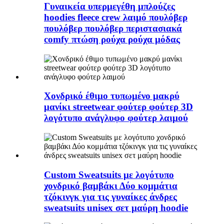
Γυναικεία υπερμεγέθη μπλούζες
hoodies fleece crew λαιμό πουλόβερ
πουλόβερ πουλόβερ περιστασιακά
comfy πτώση ρούχα ρούχα μόδας
Χονδρικό έθιμο τυπωμένο μακρύ
μανίκι streetwear φούτερ φούτερ 3D
λογότυπο ανάγλυφο φούτερ λαιμού
Custom Sweatsuits με λογότυπο
χονδρικό βαμβάκι Δύο κομμάτια
τζόκινγκ για τις γυναίκες άνδρες
sweatsuits unisex σετ μαύρη hoodie