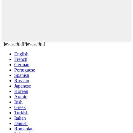
[javascript]
[/javascript]
English
French
German
Portuguese
Spanish
Russian
Japanese
Korean
Arabic
Irish
Greek
Turkish
Italian
Danish
Romanian