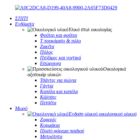
ΣΠΙΤΙ
Ενδύματα
Υλικό στυλ οικολογίας
Φούτερ και φούτερ
Τ πουκάμισο & πόλο
Ζακέτα
Πόλος
Πιτζάμες και νυχτικά
Εσώρουχα
Οικολογικά
αξεσουάρ υλικών
Τσάντες για ψώνια
Γάντια
Καπέλα και καπέλα
Κάλτσες
Πετσέτα
Μωρό
Ένδυση υλικού οικολογικού υλικού
Ζοφερές
Κορμάκια
Πλατύ φόρεμα παιδιού
Μητρότητα