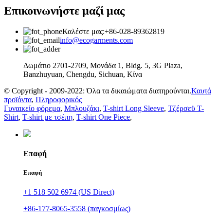
Επικοινωνήστε μαζί μας
Καλέστε μας:+86-028-89362819
info@ecogarments.com
Δωμάτιο 2701-2709, Μονάδα 1, Bldg. 5, 3G Plaza,
Banzhuyuan, Chengdu, Sichuan, Κίνα
© Copyright - 2009-2022: Όλα τα δικαιώματα διατηρούνται.
Καυτά
προϊόντα
,
Πληροφορικός
Γυναικείο φόρεμα
,
Μπλουζάκι
,
T-shirt Long Sleeve
,
Τζέρσεϋ T-
Shirt
,
T-shirt με τσέπη
,
T-shirt One Piece
,
Επαφή
Επαφή
+1 518 502 6974 (US Direct)
+86-177-8065-3558 (παγκοσμίως)