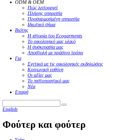
ODM & OEM
Πώς λειτουργεί
Πλήρης υπηρεσία
Προσαρμοσμένη υπηρεσία
Ιδιωτικό σήμα
Βιότης
Η ιστορία του Ecogarments
Το οικολογικό μας υλικό
Η συσκευασία μας
Αποστολή με πράσινο τρόπο
Για
Σχετικά με τις οικολογικές εκδηλώσεις
Κοινωνική ευθύνη
Οι αξίες μας
Το πιστοποιητικό μας
Νέα
Επαφή
English
Φούτερ και φούτερ
Σπίτι