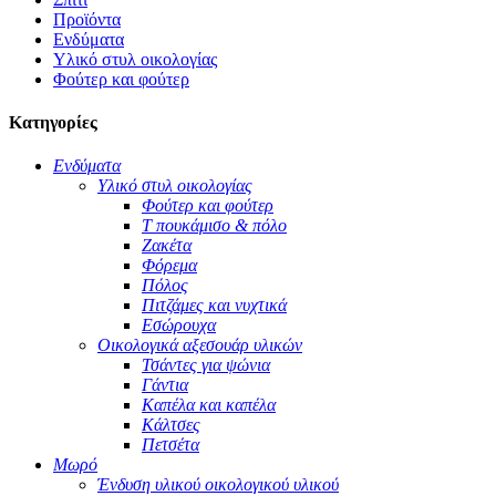
Προϊόντα
Ενδύματα
Υλικό στυλ οικολογίας
Φούτερ και φούτερ
Κατηγορίες
Ενδύματα
Υλικό στυλ οικολογίας
Φούτερ και φούτερ
Τ πουκάμισο & πόλο
Ζακέτα
Φόρεμα
Πόλος
Πιτζάμες και νυχτικά
Εσώρουχα
Οικολογικά αξεσουάρ υλικών
Τσάντες για ψώνια
Γάντια
Καπέλα και καπέλα
Κάλτσες
Πετσέτα
Μωρό
Ένδυση υλικού οικολογικού υλικού