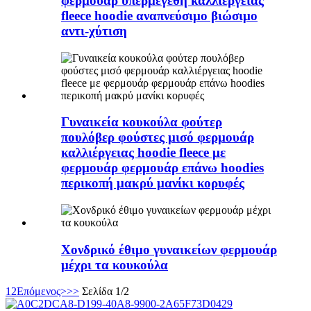
φερμουάρ υπερμεγέθη καλλιέργειας
fleece hoodie αναπνεύσιμο βιώσιμο
αντι-χύτιση
Γυναικεία κουκούλα φούτερ
πουλόβερ φούστες μισό φερμουάρ
καλλιέργειας hoodie fleece με
φερμουάρ φερμουάρ επάνω hoodies
περικοπή μακρύ μανίκι κορυφές
Χονδρικό έθιμο γυναικείων φερμουάρ
μέχρι τα κουκούλα
1
2
Επόμενος>
>>
Σελίδα 1/2