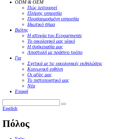
ODM & OEM
Πώς λειτουργεί
Πλήρης υπηρεσία
Προσαρμοσμένη υπηρεσία
Ιδιωτικό σήμα
Βιότης
Η ιστορία του Ecogarments
Το οικολογικό μας υλικό
Η συσκευασία μας
Αποστολή με πράσινο τρόπο
Για
Σχετικά με τις οικολογικές εκδηλώσεις
Κοινωνική ευθύνη
Οι αξίες μας
Το πιστοποιητικό μας
Νέα
Επαφή
English
Πόλος
Σπίτι