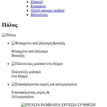
Ζοφερές
Κορμάκια
Πλατύ φόρεμα παιδιού
Μητρότητα
Πόλος
Φτιαγμένο από βιώσιμο
Βισκόζη
Πολυτελές μαλακό
στο δέρμα
Επαναφέροντας οσμές &
Αλλεργιογόνα