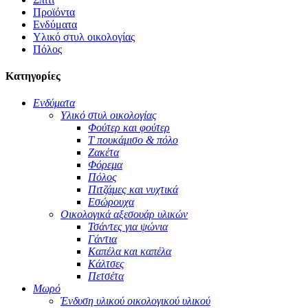
Προϊόντα
Ενδύματα
Υλικό στυλ οικολογίας
Πόλος
Κατηγορίες
Ενδύματα
Υλικό στυλ οικολογίας
Φούτερ και φούτερ
Τ πουκάμισο & πόλο
Ζακέτα
Φόρεμα
Πόλος
Πιτζάμες και νυχτικά
Εσώρουχα
Οικολογικά αξεσουάρ υλικών
Τσάντες για ψώνια
Γάντια
Καπέλα και καπέλα
Κάλτσες
Πετσέτα
Μωρό
Ένδυση υλικού οικολογικού υλικού