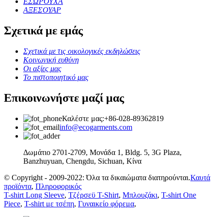
ΕΣΩΡΟΥΧΑ
ΑΞΕΣΟΥΑΡ
Σχετικά με εμάς
Σχετικά με τις οικολογικές εκδηλώσεις
Κοινωνική ευθύνη
Οι αξίες μας
Το πιστοποιητικό μας
Επικοινωνήστε μαζί μας
Καλέστε μας:+86-028-89362819
info@ecogarments.com
Δωμάτιο 2701-2709, Μονάδα 1, Bldg. 5, 3G Plaza,
Banzhuyuan, Chengdu, Sichuan, Κίνα
© Copyright - 2009-2022: Όλα τα δικαιώματα διατηρούνται.
Καυτά
προϊόντα
,
Πληροφορικός
T-shirt Long Sleeve
,
Τζέρσεϋ T-Shirt
,
Μπλουζάκι
,
T-shirt One
Piece
,
T-shirt με τσέπη
,
Γυναικείο φόρεμα
,