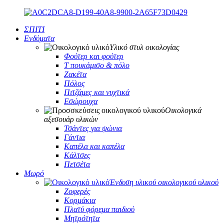
ΣΠΙΤΙ
Ενδύματα
Υλικό στυλ οικολογίας
Φούτερ και φούτερ
Τ πουκάμισο & πόλο
Ζακέτα
Πόλος
Πιτζάμες και νυχτικά
Εσώρουχα
Οικολογικά
αξεσουάρ υλικών
Τσάντες για ψώνια
Γάντια
Καπέλα και καπέλα
Κάλτσες
Πετσέτα
Μωρό
Ένδυση υλικού οικολογικού υλικού
Ζοφερές
Κορμάκια
Πλατύ φόρεμα παιδιού
Μητρότητα