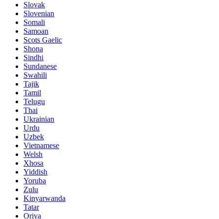
Slovak
Slovenian
Somali
Samoan
Scots Gaelic
Shona
Sindhi
Sundanese
Swahili
Tajik
Tamil
Telugu
Thai
Ukrainian
Urdu
Uzbek
Vietnamese
Welsh
Xhosa
Yiddish
Yoruba
Zulu
Kinyarwanda
Tatar
Oriya